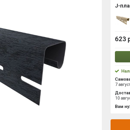
J-пла
623 
Нал
Самов
7 авгус
Достав
10 авгу
Вам н