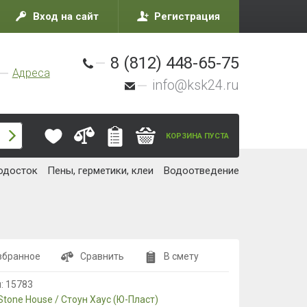
Вход на сайт
Регистрация
8 (812) 448-65-75
Адреса
info@ksk24.ru
КОРЗИНА ПУСТА
одосток
Пены, герметики, клеи
Водоотведение
збранное
Сравнить
В смету
л:
15783
Stone House / Стоун Хаус (Ю-Пласт)