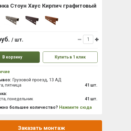
нка Стоун Хаус Кирпич графитовый
руб.
/ шт.
В корзину
Купить в 1 клик
ичие
ывоз:
Грузовой проезд, 13 АД
та, пятница
41 шт.
ка:
ста, понедельник
41 шт.
ужно большее количество?
Нажмите сюда
Заказать монтаж