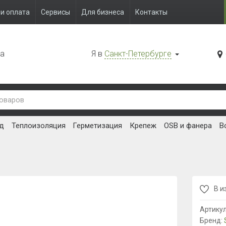
и оплата
Сервисы
Для бизнеса
Контакты
да
Я в
Санкт-Петербурге
д
Теплоизоляция
Герметизация
Крепеж
OSB и фанера
В
В и
Артику
Бренд: