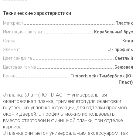
Доставка
Технические характеристики
и оплата
Материал
Пластик
Имитация фактуры
Корабельный брус
Серия
Кедр
Элемент
J - профиль
Цвет сайдинга
Светлый
Цветовая гамма
Бежевая
Бренд
Timberblock / Тимберблок (Ю-
Пласт)
J-планка (J-trim) Ю-ПЛАСТ – универсальная
окантовочная планка, применяется для окантовки
внутренних углов конструкций, для отделки проемов
окон и дверей. J-профиль можно использовать
вместо стартовой и финишной планки, при отделке
карниза.
J-планка считается универсальным аксессуаром, так