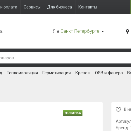
и оплата
Сервисы
Для бизнеса
Контакты
да
Я в
Санкт-Петербурге
д
Теплоизоляция
Герметизация
Крепеж
OSB и фанера
В
В и
НОВИНКА
Артику
Бренд: