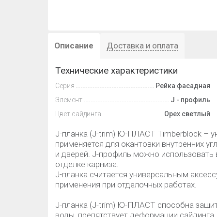
Описание
Доставка и оплата
Технические характеристики
Серия
Рейка фасадная
Элемент
J - профиль
Цвет сайдинга
Орех светлый
J-планка (J-trim) Ю-ПЛАСТ Timberblock – 
применяется для окантовки внутренних уг
и дверей. J-профиль можно использовать 
отделке карниза.
J-планка считается универсальным аксесс
применения при отделочных работах.
J-планка (J-trim) Ю-ПЛАСТ способна защи
воды, препятствует деформации сайдинга.