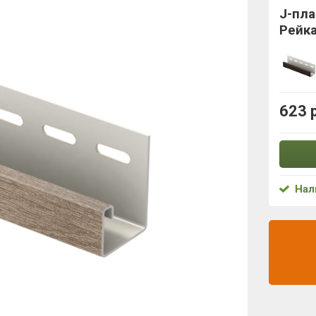
J-пла
Рейк
623 
Нал