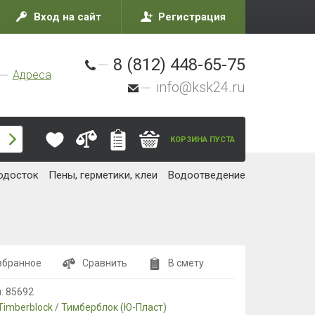
Вход на сайт
Регистрация
8 (812) 448-65-75
Адреса
info@ksk24.ru
КОРЗИНА ПУСТА
одосток
Пены, герметики, клеи
Водоотведение
збранное
Сравнить
В смету
л:
85692
Timberblock / Тимберблок (Ю-Пласт)