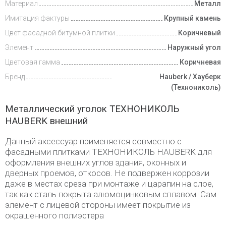
Материал
Металл
Доставка
и оплата
Имитация фактуры
Крупный камень
Цвет фасадной битумной плитки
Коричневый
Элемент
Наружный угол
Цветовая гамма
Коричневая
Бренд
Hauberk / Хауберк
(Технониколь)
Металлический уголок ТЕХНОНИКОЛЬ
HAUBERK внешний
Данный аксессуар применяется совместно с
фасадными плитками ТЕХНОНИКОЛЬ HAUBERK для
оформления внешних углов здания, оконных и
дверных проемов, откосов. Не подвержен коррозии
даже в местах среза при монтаже и царапин на слое,
так как сталь покрыта алюмоцинковым сплавом. Сам
элемент с лицевой стороны имеет покрытие из
окрашенного полиэстера