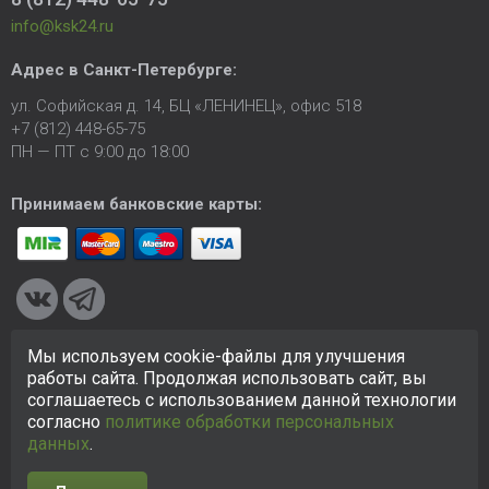
info@ksk24.ru
Адрес в
Санкт-Петербурге
:
ул. Софийская д. 14, БЦ «ЛЕНИНЕЦ», офис 518
+7 (812) 448-65-75
ПН — ПТ с 9:00 до 18:00
Принимаем банковские карты:
Мы используем cookie-файлы для улучшения
© 2005-2026 ООО «КСК». Сайт
https://ksk24.ru
создан
работы сайта. Продолжая использовать сайт, вы
исключительно в информационных целях и любая информация
соглашаетесь с использованием данной технологии
на сайте не является публичной офертой.
Политика в
согласно
политике обработки персональных
отношении персональных данных
данных
.