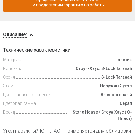
и предоставим гарантию на работы
Описание
Описание:
Доставка
Технические характеристики
и оплата
Материал
Пластик
Коллекция
Стоун-Хаус: S-Lock Таганай
Серия
S-Lock Таганай
Элемент
Наружный угол
Цвет фасадных панелей
Высокогорный
Цветовая гамма
Серая
Бренд
Stone House / Стоун Хаус (Ю-
Пласт)
Угол наружный Ю-ПЛАСТ применяется для облицовки