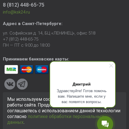
8 (812) 448-65-75
info@ksk24.ru
Адрес в
Санкт-Петербурге
:
ул. Софийская д. 14, БЦ «ЛЕНИНЕЦ», офис 518
+7 (812) 448-65-75
ПН — ПТ с 9:00 до 18:00
Принимаем банковские карты:
Дмитрий
Здравствуйте! Готов помочь
вам. Напишите мне, если у
Мы используем cookie-файлы для улучшения
вас появятся вопросы.
© 2005-2026 ООО «КСК». Сайт
https://ksk24.ru
создан
работы сайта. Продолжая использовать сайт, вы
исключительно в информационных целях и любая информация
соглашаетесь с использованием данной технологии
на сайте не является публичной офертой.
Политика в
согласно
политике обработки персональных
отношении персональных данных
данных
.