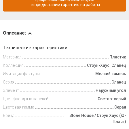
и предоставим гарантию на работы
Описание
Описание:
Доставка
Технические характеристики
и оплата
Материал
Пластик
Коллекция
Стоун-Хаус: Сланец
Имитация фактуры
Мелкий камень
Серия
Сланец
Элемент
Наружный угол
Цвет фасадных панелей
Светло-серый
Цветовая гамма
Серая
Бренд
Stone House / Стоун Хаус (Ю-
Пласт)