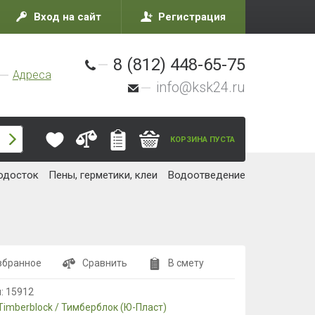
Вход на сайт
Регистрация
8 (812) 448-65-75
Адреса
info@ksk24.ru
КОРЗИНА ПУСТА
одосток
Пены, герметики, клеи
Водоотведение
збранное
Сравнить
В смету
л:
15912
Timberblock / Тимберблок (Ю-Пласт)