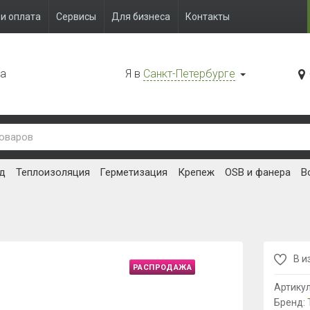
и оплата
Сервисы
Для бизнеса
Контакты
да
Я в
Санкт-Петербурге
д
Теплоизоляция
Герметизация
Крепеж
OSB и фанера
В
В и
РАСПРОДАЖА
Артику
Бренд: