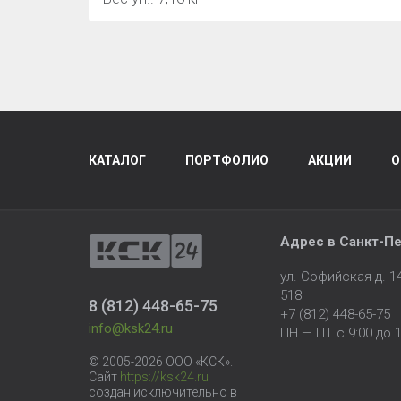
КАТАЛОГ
ПОРТФОЛИО
АКЦИИ
О
Адрес в
Санкт-Пе
ул. Софийская д. 
518
8 (812) 448-65-75
+7 (812) 448-65-75
info@ksk24.ru
ПН — ПТ с 9:00 до 1
© 2005-2026 ООО «КСК».
Сайт
https://ksk24.ru
создан исключительно в