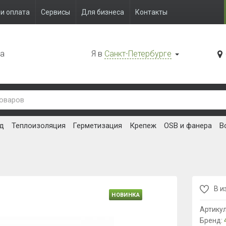
и оплата
Сервисы
Для бизнеса
Контакты
да
Я в
Санкт-Петербурге
д
Теплоизоляция
Герметизация
Крепеж
OSB и фанера
В
В и
НОВИНКА
Артику
Бренд: