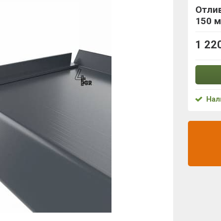
Отлив
150 м
1 22
Нал