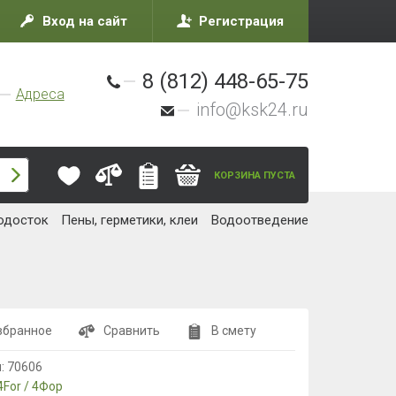
Вход на сайт
Регистрация
8 (812) 448-65-75
Адреса
info@ksk24.ru
КОРЗИНА ПУСТА
одосток
Пены, герметики, клеи
Водоотведение
збранное
Сравнить
В смету
л:
70606
4For / 4Фор