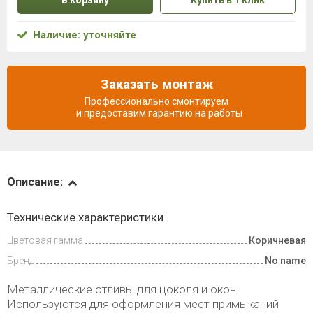
В корзину
Купить в 1 клик
Наличие: уточняйте
Заказать монтаж
Профессионально смонтируем
и предоставим гарантию на работы
Описание
Описание:
Доставка
Технические характеристики
и оплата
Цветовая гамма
Коричневая
Бренд
No name
Металлические отливы для цоколя и окон
Используются для оформления мест примыканий