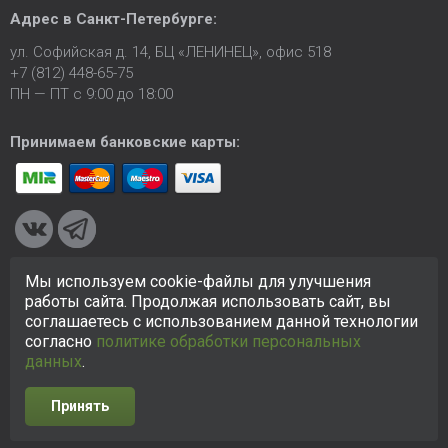
Адрес в
Санкт-Петербурге
:
ул. Софийская д. 14, БЦ «ЛЕНИНЕЦ», офис 518
+7 (812) 448-65-75
ПН — ПТ с 9:00 до 18:00
Принимаем банковские карты:
Мы используем cookie-файлы для улучшения
© 2005-2026 ООО «КСК». Сайт
https://ksk24.ru
создан
работы сайта. Продолжая использовать сайт, вы
исключительно в информационных целях и любая информация
соглашаетесь с использованием данной технологии
на сайте не является публичной офертой.
Политика в
согласно
политике обработки персональных
отношении персональных данных
данных
.
Принять
Разработка сайта