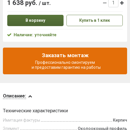
1 638 руб.
/ шт.
В корзину
Купить в 1 клик
Наличие: уточняйте
Заказать монтаж
Профессионально смонтируем
и предоставим гарантию на работы
Описание
Описание:
Доставка
Технические характеристики
и оплата
Имитация фактуры
Кирпич
Элемент
Околооконный профиль