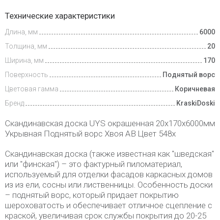
Доставка
Технические характеристики
и оплата
Длина, мм
6000
Толщина, мм
20
Ширина, мм
170
Поверхность
Поднятый ворс
Цветовая гамма
Коричневая
Бренд
KraskiDoski
Скандинавская доска UYS окрашенная 20х170х6000мм
Укрывная Поднятый ворс Хвоя АВ Цвет 548х
Скандинавская доска (также известная как "шведская"
или "финская") – это фактурный пиломатериал,
используемый для отделки фасадов каркасных домов
из из ели, сосны или лиственницы. Особенность доски
– поднятый ворс, который придает покрытию
шероховатость и обеспечивает отличное сцепление с
краской, увеличивая срок службы покрытия до 20-25