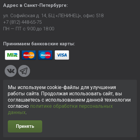
Адрес в
Санкт-Петербурге
:
ул. Софийская д. 14, БЦ «ЛЕНИНЕЦ», офис 518
+7 (812) 448-65-75
ПН — ПТ с 9:00 до 18:00
Принимаем банковские карты:
Мы используем cookie-файлы для улучшения
© 2005-2026 ООО «КСК». Сайт
https://ksk24.ru
создан
работы сайта. Продолжая использовать сайт, вы
исключительно в информационных целях и любая информация
соглашаетесь с использованием данной технологии
на сайте не является публичной офертой.
Политика в
согласно
политике обработки персональных
отношении персональных данных
данных
.
Принять
Разработка сайта