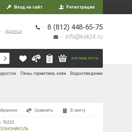
Вход на сайт
Регистрация
8 (812) 448-65-75
Адреса
info@ksk24.ru
КОРЗИНА ПУСТА
одосток
Пены, герметики, клеи
Водоотведение
збранное
Сравнить
В смету
л:
76253
ТЕХНОНИКОЛЬ