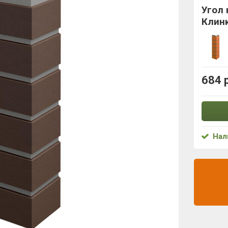
Угол
Клин
684 
Нал