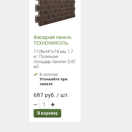
Фасадная панель
ТЕХНОНИКОЛЬ
ОПТИМА, Клинкер,
1128х441х18 мм, 1,7
Темно-
кг. Полезная
коричневый
площадь панели: 0,42
м2
В наличии:
Уточняйте при
заказе
687 руб. / шт.
В корзину