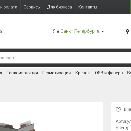
и оплата
Сервисы
Для бизнеса
Контакты
да
Я в
Санкт-Петербурге
д
Теплоизоляция
Герметизация
Крепеж
OSB и фанера
В
В и
Артику
Бренд: