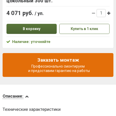
цокольный 300 шт.
4 071 руб.
/ уп.
В корзину
Купить в 1 клик
Наличие: уточняйте
Заказать монтаж
Профессионально смонтируем
и предоставим гарантию на работы
Описание
Описание:
Доставка
Технические характеристики
и оплата