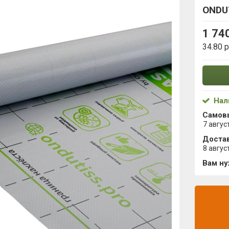
ONDUT
1 74
34.80 
Нал
Самов
7 авгус
Достав
8 авгус
Вам н