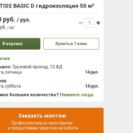
ISS BASIC D гидроизоляция 50 м²
0 руб.
/ рул.
руб.
/ м2
В корзину
Купить в 1 клик
ичие
ывоз:
Грузовой проезд, 13 АД
та, пятница
14 рул.
ка:
та, суббота
14 рул.
ужно большее количество?
Нажмите сюда
Заказать монтаж
Профессионально смонтируем
и предоставим гарантию на работы