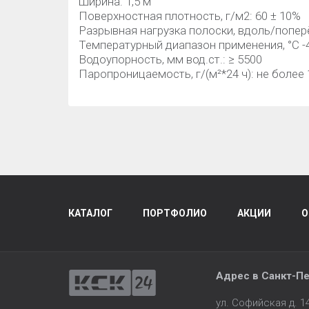
Ширина: 1,5 м
Поверхностная плотность, г/м2: 60 ± 10%
Разрывная нагрузка полоски, вдоль/поперё
Температурный диапазон применения, °С -4
Водоупорность, мм вод.ст.: ≥ 5500
Паропроницаемость, г/(м²*24 ч): не более 
КАТАЛОГ
ПОРТФОЛИО
АКЦИИ
О
Адрес в
Санкт-Пе
ул. Софийская д. 