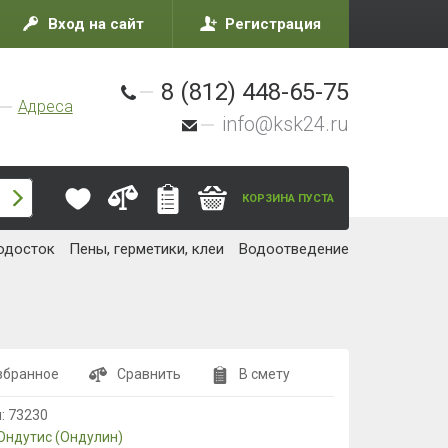
Вход на сайт
Регистрация
8 (812) 448-65-75
Адреса
info@ksk24.ru
КОРЗИНА ПУСТА
одосток
Пены, герметики, клеи
Водоотведение
збранное
Сравнить
В смету
л:
73230
Ондутис (Ондулин)