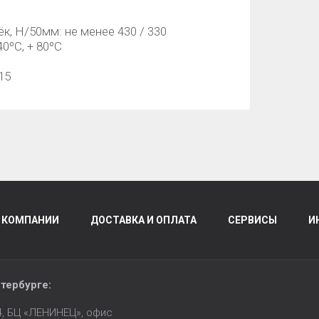
к, H/50мм: не менее 430 / 330
0ºС, + 80ºС
15
 КОМПАНИИ
ДОСТАВКА И ОПЛАТА
СЕРВИСЫ
И
тербурге
:
14, БЦ «ЛЕНИНЕЦ», офис