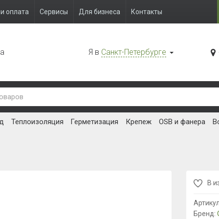
и оплата
Сервисы
Для бизнеса
Контакты
да
Я в
Санкт-Петербурге
д
Теплоизоляция
Герметизация
Крепеж
OSB и фанера
В
В и
Артику
Бренд: