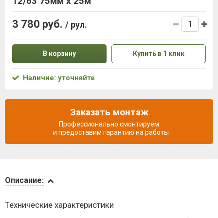
12/63 75мм х 25м
3 780 руб.
/ рул.
В корзину
Купить в 1 клик
Наличие: уточняйте
Заказать монтаж
Профессионально смонтируем
и предоставим гарантию на работы
Описание
Описание:
Доставка
Технические характеристики
и оплата