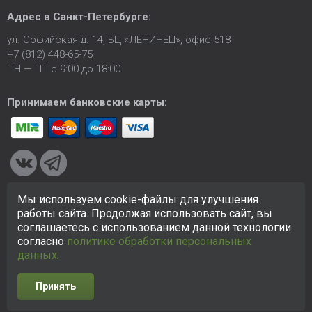
Адрес в
Санкт-Петербурге
:
ул. Софийская д. 14, БЦ «ЛЕНИНЕЦ», офис 518
+7 (812) 448-65-75
ПН — ПТ с 9:00 до 18:00
Принимаем банковские карты:
Мы используем cookie-файлы для улучшения
© 2005-2026 ООО «КСК». Сайт
https://ksk24.ru
создан
работы сайта. Продолжая использовать сайт, вы
исключительно в информационных целях и любая информация
соглашаетесь с использованием данной технологии
на сайте не является публичной офертой.
Политика в
согласно
политике обработки персональных
отношении персональных данных
данных
.
Принять
Разработка сайта