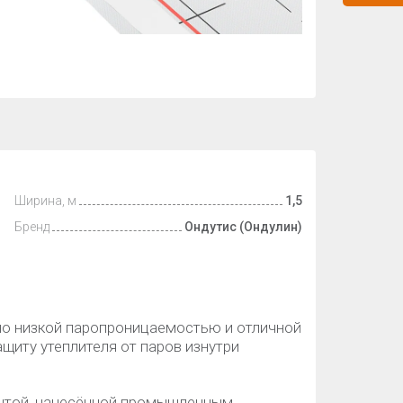
Ширина, м
1,5
Бренд
Ондутис (Ондулин)
но низкой паропроницаемостью и отличной
щиту утеплителя от паров изнутри
нтой, нанесённой промышленным