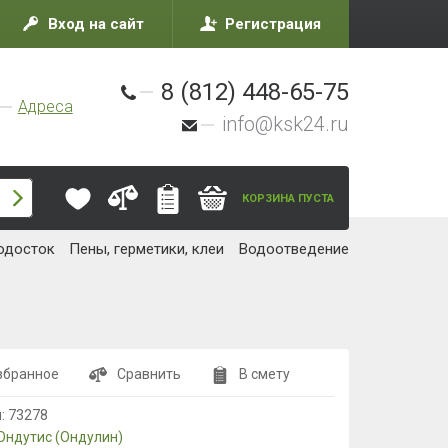
Вход на сайт
Регистрация
8 (812) 448-65-75
Адреса
info@ksk24.ru
КОРЗИНА ПУСТА
одосток
Пены, герметики, клеи
Водоотведение
збранное
Сравнить
В смету
л:
73278
Ондутис (Ондулин)