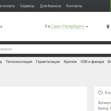
и оплата
Сервисы
Для бизнеса
Контакты
да
Я в
Санкт-Петербурге
д
Теплоизоляция
Герметизация
Крепеж
OSB и фанера
В
В и
Артику
Бренд: