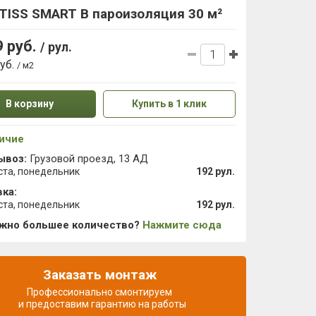
TISS SMART B пароизоляция 30 м²
9 руб.
/ рул.
руб.
/ м2
В корзину
Купить в 1 клик
ичие
ывоз:
Грузовой проезд, 13 АД
ста, понедельник
192 рул.
ка:
ста, понедельник
192 рул.
ужно большее количество?
Нажмите сюда
Заказать монтаж
Профессионально смонтируем
и предоставим гарантию на работы