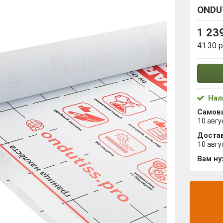
ONDU
1 23
41.30 
Нал
Самов
10 авгу
Достав
10 авгу
Вам н