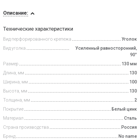
Описание
Описание:
Доставка
Технические характеристики
и оплата
Вид перфорированного крепежа
Уголок
Вид уголка
Усиленный равносторонний,
90°
Размер
130 мм
Длина, мм
130
Ширина, мм
100
Высота, мм
130
Толщина, мм
2
Покрытие
Белый цинк
Материал
Сталь
Страна производства
Россия
Бренд
No name