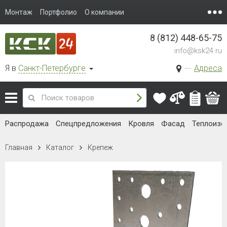
Монтаж
Портфолио
О компании
8 (812) 448-65-75
info@ksk24.ru
Я в
Санкт-Петербурге
Адреса
Распродажа
Спецпредложения
Кровля
Фасад
Теплоизо
Главная
Каталог
Крепеж