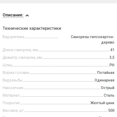
Описание
Описание:
Доставка
Технические характеристики
и оплата
Вид крепежа
Саморезы гипсокартон-
дерево
Длина самореза, мм
41
Диаметр самореза, мм
3,5
Шлиц
PH
Форма головки
Потайная
Вид резьбы
Одинарная
Наконечник
Острый
Материал
Сталь
Покрытие
Желтый цинк
Фасовка, шт
500