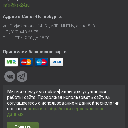
info@ksk24.ru
Адрес в
Санкт-Петербурге
:
ул. Софийская д. 14, БЦ «ЛЕНИНЕЦ», офис 518
+7 (812) 448-65-75
ПН — ПТ с 9:00 до 18:00
Принимаем банковские карты:
Мы используем cookie-файлы для улучшения
© 2005-2026 ООО «КСК». Сайт
https://ksk24.ru
создан
работы сайта. Продолжая использовать сайт, вы
исключительно в информационных целях и любая информация
соглашаетесь с использованием данной технологии
на сайте не является публичной офертой.
Политика в
согласно
политике обработки персональных
отношении персональных данных
данных
.
Принять