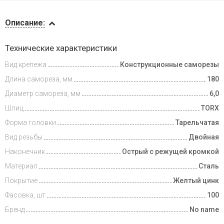
Описание
Описание:
Доставка
Технические характеристики
и оплата
Вид крепежа
Конструкционные саморезы
Длина самореза, мм
180
Диаметр самореза, мм
6,0
Шлиц
TORX
Форма головки
Тарельчатая
Вид резьбы
Двойная
Наконечник
Острый с режущей кромкой
Материал
Сталь
Покрытие
Желтый цинк
Фасовка, шт
100
Бренд
No name