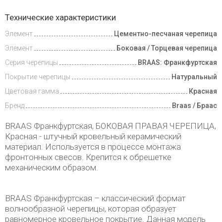
Доставка
Технические характеристики
и оплата
Элемент
Цементно-песчаная черепица
Элемент
Боковая / Торцевая черепица
Серия черепицы
BRAAS: Франкфуртская
Покрытие черепицы
Натуральный
Цветовая гамма
Красная
Бренд
Braas / Браас
BRAAS Франкфуртская, БОКОВАЯ ПРАВАЯ ЧЕРЕПИЦА,
Красная - штучный кровельный керамический
материал. Используется в процессе монтажа
фронтонных свесов. Крепится к обрешетке
механическим образом.
BRAAS Франкфуртская – классический формат
волнообразной черепицы, которая образует
равномерное кровельное покрытие. Данная модель