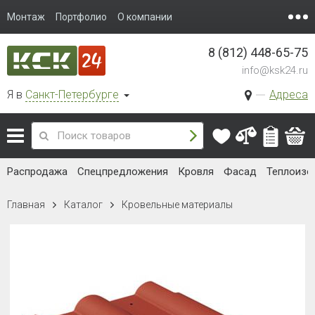
Монтаж
Портфолио
О компании
8 (812) 448-65-75
info@ksk24.ru
Я в
Санкт-Петербурге
Адреса
Распродажа
Спецпредложения
Кровля
Фасад
Теплоизо
Главная
Каталог
Кровельные материалы