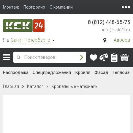
Монтаж
Портфолио
О компании
8 (812) 448-65-75
info@ksk24.ru
Я в
Санкт-Петербурге
Адреса
Распродажа
Спецпредложения
Кровля
Фасад
Теплоизо
Главная
Каталог
Кровельные материалы