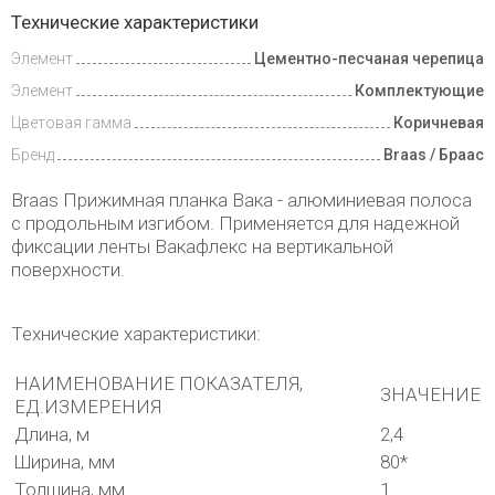
Доставка
Технические характеристики
и оплата
Элемент
Цементно-песчаная черепица
Элемент
Комплектующие
Цветовая гамма
Коричневая
Бренд
Braas / Браас
Braas Прижимная планка Вака - алюминиевая полоса
с продольным изгибом. Применяется для надежной
фиксации ленты Вакафлекс на вертикальной
поверхности.
Технические характеристики:
НАИМЕНОВАНИЕ ПОКАЗАТЕЛЯ,
ЗНАЧЕНИЕ
ЕД.ИЗМЕРЕНИЯ
Длина, м
2,4
Ширина, мм
80*
Толщина, мм
1