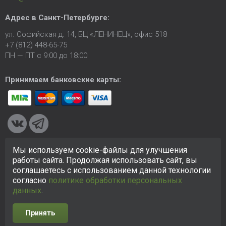
Адрес в
Санкт-Петербурге
:
ул. Софийская д. 14, БЦ «ЛЕНИНЕЦ», офис 518
+7 (812) 448-65-75
ПН — ПТ с 9:00 до 18:00
Принимаем банковские карты:
Мы используем cookie-файлы для улучшения
© 2005-2026 ООО «КСК». Сайт
https://ksk24.ru
создан
работы сайта. Продолжая использовать сайт, вы
исключительно в информационных целях и любая информация
соглашаетесь с использованием данной технологии
на сайте не является публичной офертой.
Политика в
согласно
политике обработки персональных
отношении персональных данных
данных
.
Принять
Разработка сайта