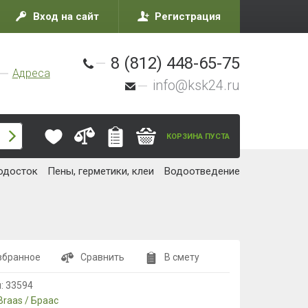
Вход на сайт
Регистрация
8 (812) 448-65-75
Адреса
info@ksk24.ru
КОРЗИНА ПУСТА
одосток
Пены, герметики, клеи
Водоотведение
збранное
Сравнить
В смету
л:
33594
Braas / Браас