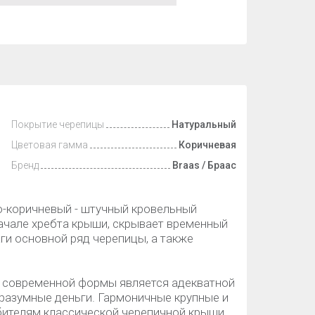
Покрытие черепицы
Натуральный
Цветовая гамма
Коричневая
Бренд
Braas / Браас
но-коричневый - штучный кровельный
ачале хребта крыши, скрывает временный
ги основной ряд черепицы, а также
а современной формы является адекватной
разумные деньги. Гармоничные крупные и
ителям классической черепичной крыши.