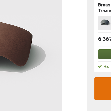
Braas
Темн
6 36
Нал