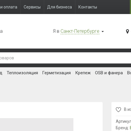
и оплата
Сервисы
Для бизнеса
Контакты
да
Я в
Санкт-Петербурге
д
Теплоизоляция
Герметизация
Крепеж
OSB и фанера
В
В и
Артику
Бренд: