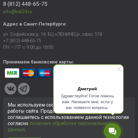
8 (812) 448-65-75
info@ksk24.ru
Адрес в
Санкт-Петербурге
:
ул. Софийская д. 14, БЦ «ЛЕНИНЕЦ», офис 518
+7 (812) 448-65-75
ПН — ПТ с 9:00 до 18:00
Принимаем банковские карты:
Дмитрий
Здравствуйте! Готов помочь
вам. Напишите мне, если у
Мы используем cookie-файлы для улучшения
вас появятся вопросы.
© 2005-2026 ООО «КСК». Сайт
https://ksk24.ru
создан
работы сайта. Продолжая использовать сайт, вы
исключительно в информационных целях и любая информация
соглашаетесь с использованием данной технологии
на сайте не является публичной офертой.
Политика в
согласно
политике обработки персональных
отношении персональных данных
данных
.