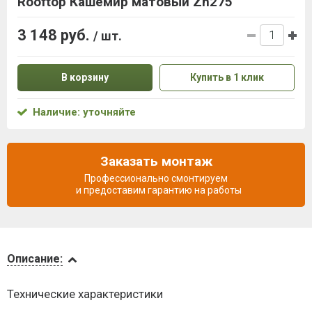
Rooftop Кашемир матовый Zn275
3 148 руб.
/ шт.
В корзину
Купить в 1 клик
Наличие: уточняйте
Заказать монтаж
Профессионально смонтируем
и предоставим гарантию на работы
Описание
Описание:
Доставка
Технические характеристики
и оплата