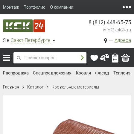
Монтаж
Портфолио
О компании
8 (812) 448-65-75
info@ksk24.ru
Я в
Санкт-Петербурге
Адреса
Распродажа
Спецпредложения
Кровля
Фасад
Теплоизо
Главная
Каталог
Кровельные материалы