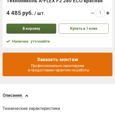
Технониколь A-FLEX F2 280 ECO красная
4 485 руб.
/ шт.
В корзину
Купить в 1 клик
Наличие: уточняйте
Заказать монтаж
Профессионально смонтируем
и предоставим гарантию на работы
Описание
Описание:
Доставка
Технические характеристики
и оплата