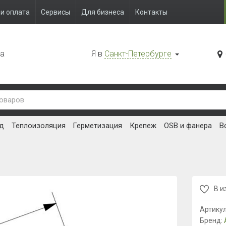
и оплата
Сервисы
Для бизнеса
Контакты
да
Я в
Санкт-Петербурге
д
Теплоизоляция
Герметизация
Крепеж
OSB и фанера
В
В и
Артику
Бренд: