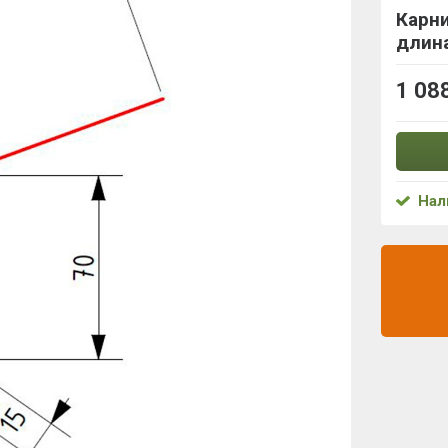
Карни
длина
1 08
Нал