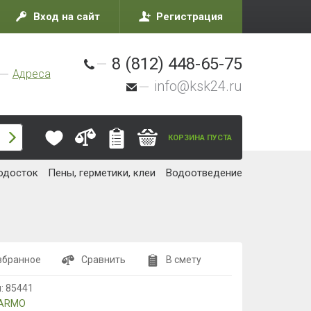
Вход на сайт
Регистрация
8 (812) 448-65-75
Адреса
info@ksk24.ru
КОРЗИНА ПУСТА
одосток
Пены, герметики, клеи
Водоотведение
збранное
Сравнить
В смету
л:
85441
ARMO