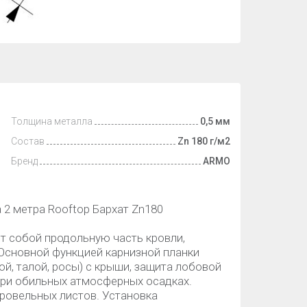
Толщина металла
0,5 мм
Состав
Zn 180 г/м2
Бренд
ARMO
а 2 метра Rooftop Бархат Zn180
ет собой продольную часть кровли,
Основной функцией карнизной планки
й, талой, росы) с крыши, защита лобовой
при обильных атмосферных осадках.
ровельных листов. Установка