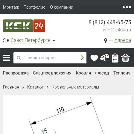
Монтаж
Портфолио
О компании
8 (812) 448-65-75
info@ksk24.ru
Я в
Санкт-Петербурге
Адреса
Распродажа
Спецпредложения
Кровля
Фасад
Теплоизо
Главная
Каталог
Кровельные материалы