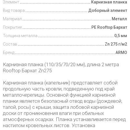
Элемент
Карнизная планка
Вид товара
Доборный элемент
Материал
Металл
Покрытие
PE Rooftop Бархат
Толщина металла
0,5 мм
Состав
Zn 275 г/м2
Бренд
ARMO
Карнизная планка (110/35/70/20 мм), длина 2 метра
Rooftop Бархат Zn275
Карнизная планка (капельник) представляет собой
продольную часть кровли, подведенную под край
металлочерепицы. Основной функцией карнизной
планки является безопасный отвод воды (дождевой,
талой, росы) с крыши, защита лобовой карнизной
доски от проникновения влаги при обильных
атмосферных осадках. Планка устанавливается перед
настилом кровельных листов. Установка