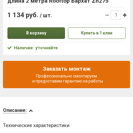
длина 2 метра Rooftop Бархат Zn275
1 134 руб.
/ шт.
В корзину
Купить в 1 клик
Наличие: уточняйте
Заказать монтаж
Профессионально смонтируем
и предоставим гарантию на работы
Описание
Описание:
Доставка
Технические характеристики
и оплата