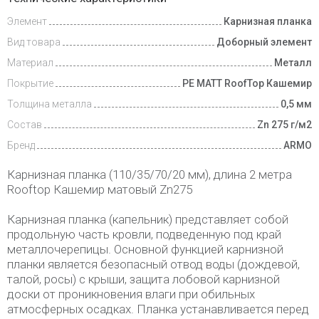
Элемент
Карнизная планка
Вид товара
Доборный элемент
Материал
Металл
Покрытие
PE MATT RoofTop Кашемир
Толщина металла
0,5 мм
Состав
Zn 275 г/м2
Бренд
ARMO
Карнизная планка (110/35/70/20 мм), длина 2 метра
Rooftop Кашемир матовый Zn275
Карнизная планка (капельник) представляет собой
продольную часть кровли, подведенную под край
металлочерепицы. Основной функцией карнизной
планки является безопасный отвод воды (дождевой,
талой, росы) с крыши, защита лобовой карнизной
доски от проникновения влаги при обильных
атмосферных осадках. Планка устанавливается перед