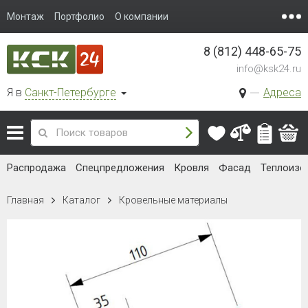
Монтаж
Портфолио
О компании
8 (812) 448-65-75
info@ksk24.ru
Я в
Санкт-Петербурге
Адреса
Распродажа
Спецпредложения
Кровля
Фасад
Теплоизо
Главная
Каталог
Кровельные материалы