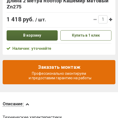
длина 2 метра Rooftop Кашемир матовый
Zn275
1 418 руб.
/ шт.
В корзину
Купить в 1 клик
Наличие: уточняйте
Заказать монтаж
Профессионально смонтируем
и предоставим гарантию на работы
Описание
Описание:
Доставка
Технические характеристики
и оплата