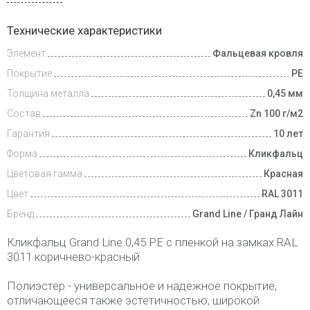
Доставка
Технические характеристики
и оплата
Элемент
Фальцевая кровля
Покрытие
PE
Толщина металла
0,45 мм
Состав
Zn 100 г/м2
Гарантия
10 лет
Форма
Кликфальц
Цветовая гамма
Красная
Цвет
RAL 3011
Бренд
Grand Line / Гранд Лайн
Кликфальц Grand Line 0,45 PE с пленкой на замках RAL
3011 коричнево-красный
Полиэстер - универсальное и надежное покрытие,
отличающееся также эстетичностью, широкой