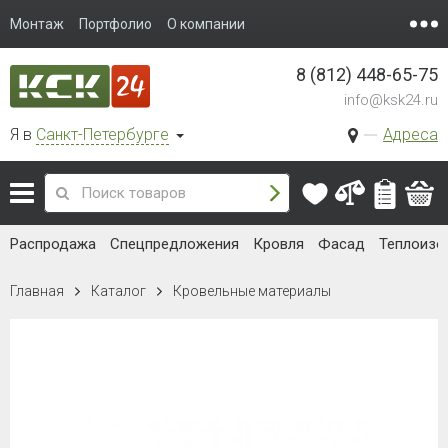
Монтаж
Портфолио
О компании
8 (812) 448-65-75
info@ksk24.ru
Я в
Санкт-Петербурге
Адреса
Распродажа
Спецпредложения
Кровля
Фасад
Теплоизо
Главная
Каталог
Кровельные материалы