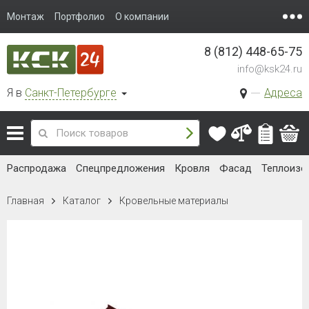
Монтаж
Портфолио
О компании
8 (812) 448-65-75
info@ksk24.ru
Я в
Санкт-Петербурге
Адреса
Распродажа
Спецпредложения
Кровля
Фасад
Теплоизо
Главная
Каталог
Кровельные материалы