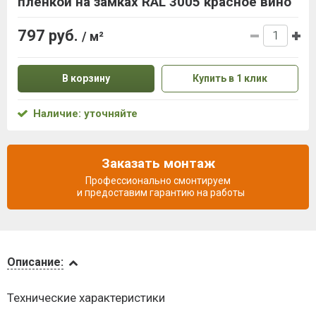
пленкой на замках RAL 3005 красное вино
797 руб.
/ м²
В корзину
Купить в 1 клик
Наличие: уточняйте
Заказать монтаж
Профессионально смонтируем
и предоставим гарантию на работы
Описание
Описание:
Доставка
Технические характеристики
и оплата