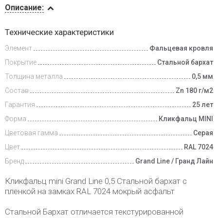
Описание:
Доставка
Технические характеристики
и оплата
Элемент
Фальцевая кровля
Покрытие
Стальной бархат
Толщина металла
0,5 мм
Состав
Zn 180 г/м2
Гарантия
25 лет
Форма
Кликфальц MINI
Цветовая гамма
Серая
Цвет
RAL 7024
Бренд
Grand Line / Гранд Лайн
Кликфальц mini Grand Line 0,5 Стальной бархат с
пленкой на замках RAL 7024 мокрый асфальт
Стальной Бархат отличается текстурированной