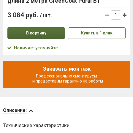
длина 2 метра GreenCoat Pural BT
3 084 руб.
/ шт.
В корзину
Купить в 1 клик
Наличие: уточняйте
Заказать монтаж
Профессионально смонтируем
и предоставим гарантию на работы
Описание
Описание:
Доставка
Технические характеристики
и оплата