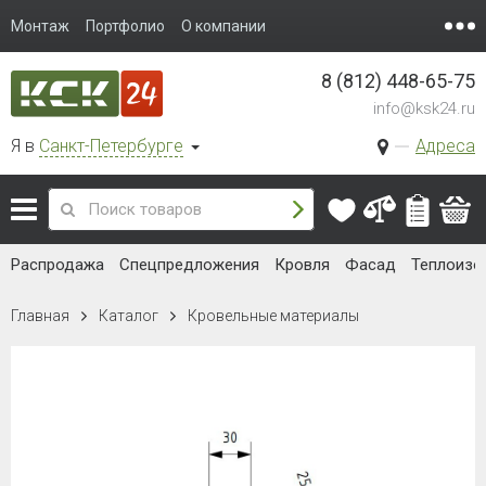
Монтаж
Портфолио
О компании
8 (812) 448-65-75
info@ksk24.ru
Я в
Санкт-Петербурге
Адреса
Распродажа
Спецпредложения
Кровля
Фасад
Теплоизо
Главная
Каталог
Кровельные материалы