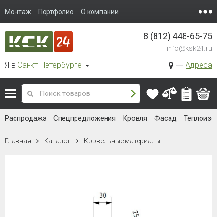
Монтаж
Портфолио
О компании
8 (812) 448-65-75
info@ksk24.ru
Я в
Санкт-Петербурге
Адреса
Распродажа
Спецпредложения
Кровля
Фасад
Теплоизо
Главная
Каталог
Кровельные материалы