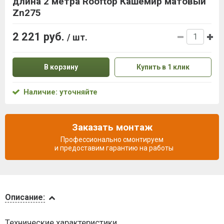
длина 2 метра Rooftop Кашемир матовый
Zn275
2 221 руб.
/ шт.
В корзину
Купить в 1 клик
Наличие: уточняйте
Заказать монтаж
Профессионально смонтируем
и предоставим гарантию на работы
Описание
Описание:
Доставка
Технические характеристики
и оплата