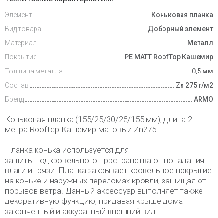
Элемент
Коньковая планка
Вид товара
Доборный элемент
Материал
Металл
Покрытие
PE MATT RoofTop Кашемир
Толщина металла
0,5 мм
Состав
Zn 275 г/м2
Бренд
ARMO
Коньковая планка (155/25/30/25/155 мм), длина 2
метра Rooftop Кашемир матовый Zn275
Планка конька используется для
защиты подкровельного пространства от попадания
влаги и грязи. Планка закрывает кровельное покрытие
на коньке и наружных переломах кровли, защищая от
порывов ветра. Данный аксессуар выполняет также
декоративную функцию, придавая крыше дома
законченный и аккуратный внешний вид.