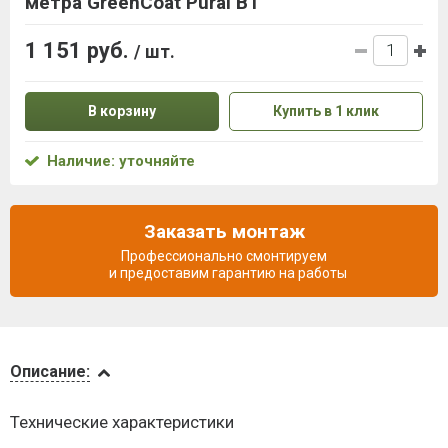
метра GreenCoat Pural BT
1 151 руб.
/ шт.
В корзину
Купить в 1 клик
Наличие: уточняйте
Заказать монтаж
Профессионально смонтируем
и предоставим гарантию на работы
Описание
Описание:
Доставка
Технические характеристики
и оплата