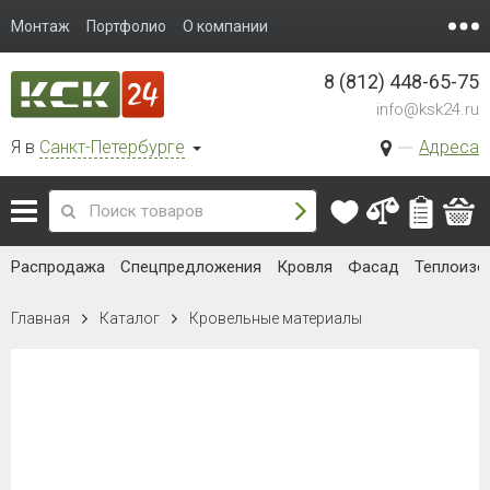
Монтаж
Портфолио
О компании
8 (812) 448-65-75
info@ksk24.ru
Я в
Санкт-Петербурге
Адреса
Распродажа
Спецпредложения
Кровля
Фасад
Теплоизо
Главная
Каталог
Кровельные материалы