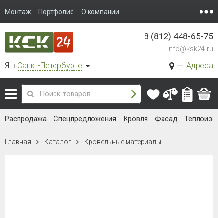
Монтаж
Портфолио
О компании
8 (812) 448-65-75
info@ksk24.ru
Я в
Санкт-Петербурге
Адреса
Распродажа
Спецпредложения
Кровля
Фасад
Теплоизо
Главная
Каталог
Кровельные материалы