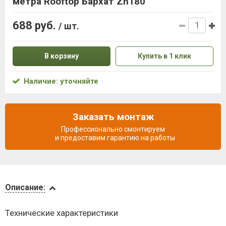
метра Rooftop Бархат Zn180
688 руб.
/ шт.
В корзину
Купить в 1 клик
Наличие: уточняйте
Заказать монтаж
Профессионально смонтируем
и предоставим гарантию на работы
Описание
Описание:
Доставка
Технические характеристики
и оплата