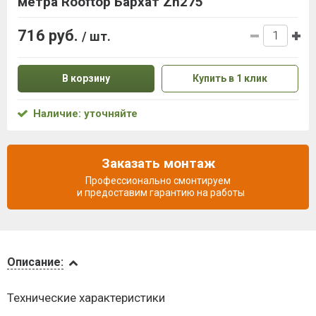
метра Rooftop Бархат Zn275
716 руб.
/ шт.
В корзину
Купить в 1 клик
Наличие: уточняйте
Заказать монтаж
Профессионально смонтируем
и предоставим гарантию на работы
Описание
Описание:
Доставка
Технические характеристики
и оплата