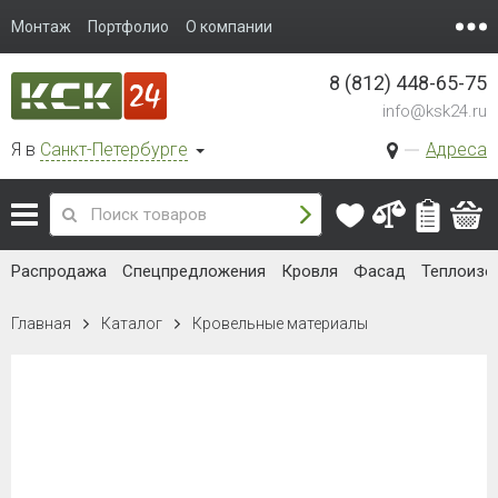
Монтаж
Портфолио
О компании
8 (812) 448-65-75
info@ksk24.ru
Я в
Санкт-Петербурге
Адреса
Распродажа
Спецпредложения
Кровля
Фасад
Теплоизо
Главная
Каталог
Кровельные материалы