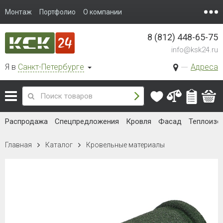
Монтаж
Портфолио
О компании
8 (812) 448-65-75
info@ksk24.ru
Я в
Санкт-Петербурге
Адреса
Распродажа
Спецпредложения
Кровля
Фасад
Теплоизо
Главная
Каталог
Кровельные материалы