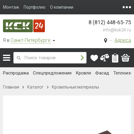
Монтаж
Портфолио
О компании
8 (812) 448-65-75
info@ksk24.ru
Я в
Санкт-Петербурге
Адреса
Распродажа
Спецпредложения
Кровля
Фасад
Теплоизо
Главная
Каталог
Кровельные материалы