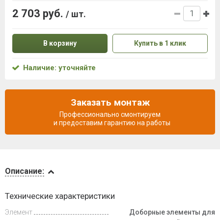
2 703 руб.
/ шт.
В корзину
Купить в 1 клик
Наличие: уточняйте
Заказать монтаж
Профессионально смонтируем
и предоставим гарантию на работы
Описание
Описание:
Доставка
Технические характеристики
и оплата
Элемент
Доборные элементы для