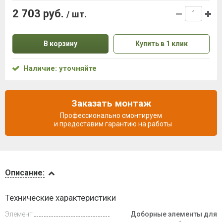
2 703 руб.
/ шт.
В корзину
Купить в 1 клик
Наличие: уточняйте
Заказать монтаж
Профессионально смонтируем
и предоставим гарантию на работы
Описание
Описание:
Доставка
Технические характеристики
и оплата
Элемент
Доборные элементы для