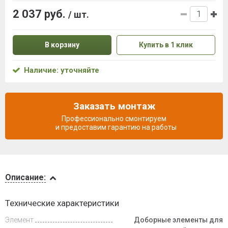
2 037 руб.
/ шт.
В корзину
Купить в 1 клик
Наличие: уточняйте
Заказать монтаж
Профессионально смонтируем
и предоставим гарантию на работы
Описание
Описание:
Доставка
Технические характеристики
и оплата
Элемент
Доборные элементы для