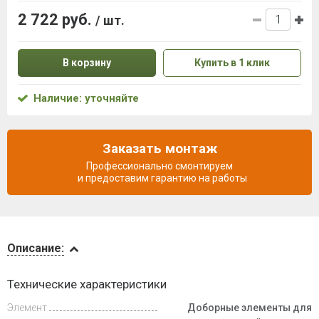
2 722 руб.
/ шт.
В корзину
Купить в 1 клик
Наличие: уточняйте
Заказать монтаж
Профессионально смонтируем
и предоставим гарантию на работы
Описание
Описание:
Доставка
Технические характеристики
и оплата
Элемент
Доборные элементы для