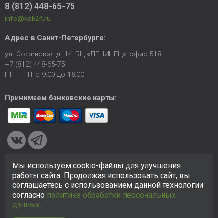
8 (812) 448-65-75
info@ksk24.ru
Адрес в
Санкт-Петербурге
:
ул. Софийская д. 14, БЦ «ЛЕНИНЕЦ», офис 518
+7 (812) 448-65-75
ПН — ПТ с 9:00 до 18:00
Принимаем банковские карты:
Мы используем cookie-файлы для улучшения
© 2005-2026 ООО «КСК». Сайт
https://ksk24.ru
создан
работы сайта. Продолжая использовать сайт, вы
исключительно в информационных целях и любая информация
соглашаетесь с использованием данной технологии
на сайте не является публичной офертой.
Политика в
согласно
политике обработки персональных
отношении персональных данных
данных
.