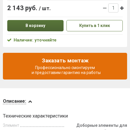
2 143 руб.
/ шт.
В корзину
Купить в 1 клик
Наличие: уточняйте
Заказать монтаж
Профессионально смонтируем
и предоставим гарантию на работы
Описание
Описание:
Доставка
Технические характеристики
и оплата
Элемент
Доборные элементы для