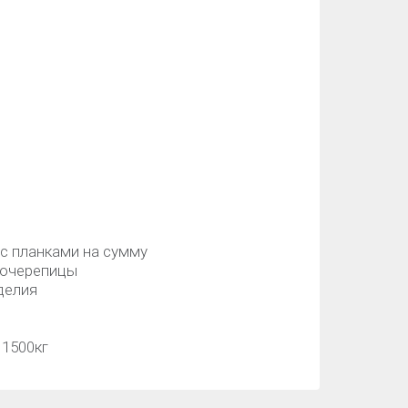
 с планками на сумму
лочерепицы
зделия
 1500кг
е