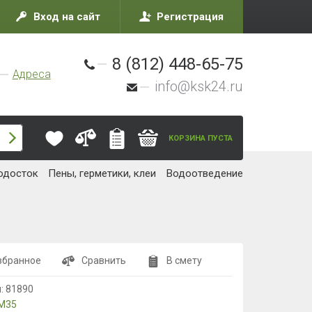
Вход на сайт
Регистрация
8 (812) 448-65-75
Адреса
info@ksk24.ru
КОРЗИНА ПУСТА
одосток
Пены, герметики, клеи
Водоотведение
збранное
Сравнить
В смету
л:
81890
М35