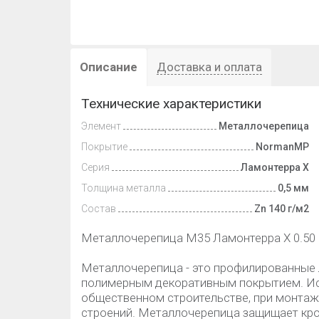
Описание
Доставка и оплата
Технические характеристики
Элемент
Металлочерепица
Покрытие
NormanMP
Серия
Ламонтерра Х
Толщина металла
0,5 мм
Состав
Zn 140 г/м2
Металлочерепица М35 Ламонтерра X 0.50 
Металлочерепица - это профилированные 
полимерным декоративным покрытием. Испо
общественном строительстве, при монтаже
строений. Металлочерепица защищает кров