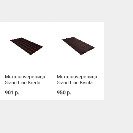
Металлочерепица
Металлочерепица
Grand Line Kredo
Grand Line Kvinta
0,5 Satin Matt RAL
Plus 0,5 Satin Matt
901 р.
950 р.
8017 Шоколадно-
RAL 8017
коричневый
Шоколадно-
коричневый