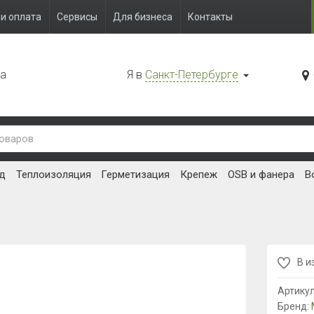
и оплата
Сервисы
Для бизнеса
Контакты
да
Я в
Санкт-Петербурге
д
Теплоизоляция
Герметизация
Крепеж
OSB и фанера
В
В и
Артику
Бренд: