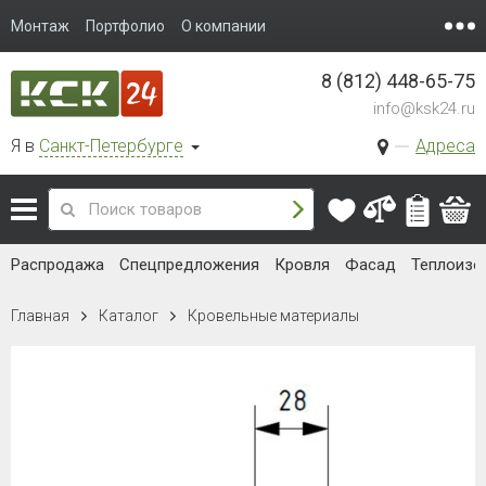
Монтаж
Портфолио
О компании
8 (812) 448-65-75
info@ksk24.ru
Я в
Санкт-Петербурге
Адреса
Распродажа
Спецпредложения
Кровля
Фасад
Теплоизо
Главная
Каталог
Кровельные материалы