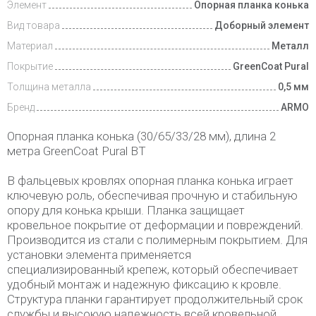
Элемент
Опорная планка конька
Вид товара
Доборный элемент
Материал
Металл
Покрытие
GreenCoat Pural
Толщина металла
0,5 мм
Бренд
ARMO
Опорная планка конька (30/65/33/28 мм), длина 2
метра GreenCoat Pural BT
В фальцевых кровлях опорная планка конька играет
ключевую роль, обеспечивая прочную и стабильную
опору для конька крыши. Планка защищает
кровельное покрытие от деформации и повреждений.
Производится из стали с полимерным покрытием. Для
установки элемента применяется
специализированный крепеж, который обеспечивает
удобный монтаж и надежную фиксацию к кровле.
Структура планки гарантирует продолжительный срок
службы и высокую надежность всей кровельной