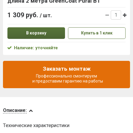
длина 2 метра GreenCoat Pural BT
1 309 руб.
/ шт.
В корзину
Купить в 1 клик
Наличие: уточняйте
Заказать монтаж
Профессионально смонтируем
и предоставим гарантию на работы
Описание
Описание:
Доставка
Технические характеристики
и оплата