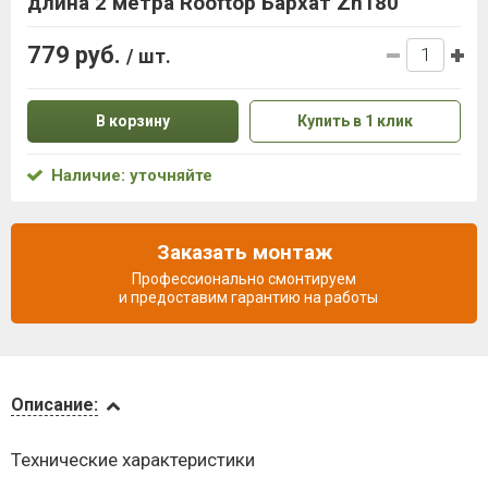
длина 2 метра Rooftop Бархат Zn180
779 руб.
/ шт.
В корзину
Купить в 1 клик
Наличие: уточняйте
Заказать монтаж
Профессионально смонтируем
и предоставим гарантию на работы
Описание
Описание:
Доставка
Технические характеристики
и оплата