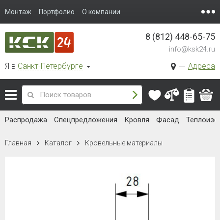
Монтаж
Портфолио
О компании
8 (812) 448-65-75
info@ksk24.ru
Я в
Санкт-Петербурге
Адреса
Распродажа
Спецпредложения
Кровля
Фасад
Теплоизо
Главная
Каталог
Кровельные материалы