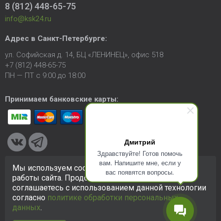
8 (812) 448-65-75
info@ksk24.ru
Адрес в
Санкт-Петербурге
:
ул. Софийская д. 14, БЦ «ЛЕНИНЕЦ», офис 518
+7 (812) 448-65-75
ПН — ПТ с 9:00 до 18:00
Принимаем банковские карты:
Дмитрий
Здравствуйте! Готов помочь
вам. Напишите мне, если у
Мы используем cookie-файлы для улучшения
вас появятся вопросы.
© 2005-2026 ООО «КСК». Сайт
https://ksk24.ru
создан
работы сайта. Продолжая использовать сайт, вы
исключительно в информационных целях и любая информация
соглашаетесь с использованием данной технологии
на сайте не является публичной офертой.
Политика в
согласно
политике обработки персональных
отношении персональных данных
данных
.