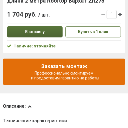
длина 2 метра Rooftop Бархат Zn275
1 704 руб.
/ шт.
В корзину
Купить в 1 клик
Наличие: уточняйте
Заказать монтаж
Профессионально смонтируем
и предоставим гарантию на работы
Описание
Описание:
Доставка
Технические характеристики
и оплата