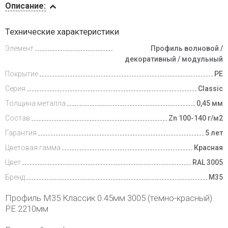
Описание:
Доставка
Технические характеристики
и оплата
Элемент
Профиль волновой /
декоративный / модульный
Покрытие
PE
Серия
Classic
Толщина металла
0,45 мм
Состав
Zn 100-140 г/м2
Гарантия
5 лет
Цветовая гамма
Красная
Цвет
RAL 3005
Бренд
М35
Профиль М35 Классик 0.45мм 3005 (темно-красный)
РЕ 2210мм