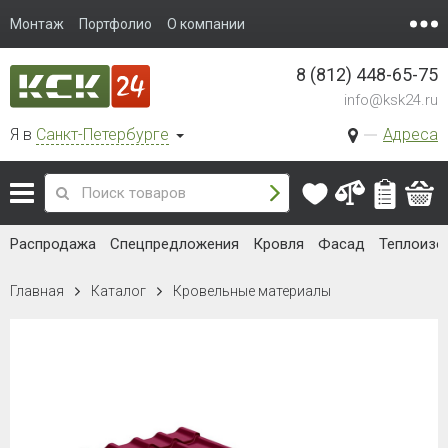
Монтаж
Портфолио
О компании
8 (812) 448-65-75
info@ksk24.ru
Я в
Санкт-Петербурге
Адреса
Распродажа
Спецпредложения
Кровля
Фасад
Теплоизо
Главная
Каталог
Кровельные материалы