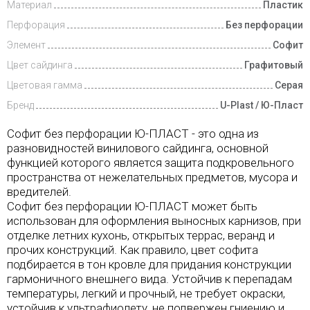
Материал
Пластик
Перфорация
Без перфорации
Элемент
Софит
Цвет сайдинга
Графитовый
Цветовая гамма
Серая
Бренд
U-Plast / Ю-Пласт
Софит без перфорации Ю-ПЛАСТ
- это одна из
разновидностей винилового сайдинга, основной
функцией которого является защита подкровельногo
пространства от нежелательных предметов, мусора и
вредителей.
Софит без перфорации Ю-ПЛАСТ
может быть
использован для оформления выносных карнизов, при
отделке летних кухонь, открытых террас, веранд и
прочих конструкций. Как правило, цвет софита
подбирается в тон кровле для придания конструкции
гармоничного внешнего вида. Устойчив к перепадам
температуры, легкий и прочный, не требует окраски,
устойчив к ультрафиолету, не подвержен гниению и