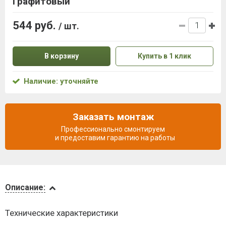
Графитовый
544 руб.
/ шт.
В корзину
Купить в 1 клик
Наличие: уточняйте
Заказать монтаж
Профессионально смонтируем
и предоставим гарантию на работы
Описание
Описание:
Доставка
Технические характеристики
и оплата