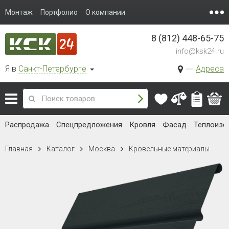
Монтаж
Портфолио
О компании
8 (812) 448-65-75
info@ksk24.ru
Я в
Санкт-Петербурге
Адреса
Распродажа
Спецпредложения
Кровля
Фасад
Теплоизо
Главная
Каталог
Москва
Кровельные материалы