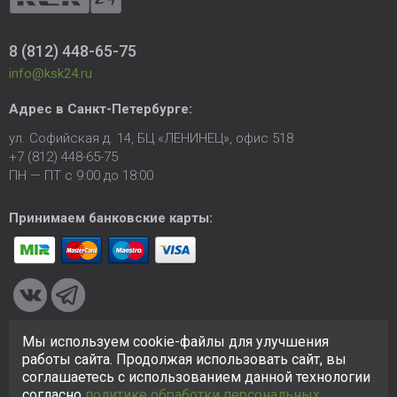
8 (812) 448-65-75
info@ksk24.ru
Адрес в
Санкт-Петербурге
:
ул. Софийская д. 14, БЦ «ЛЕНИНЕЦ», офис 518
+7 (812) 448-65-75
ПН — ПТ с 9:00 до 18:00
Принимаем банковские карты:
Мы используем cookie-файлы для улучшения
© 2005-2026 ООО «КСК». Сайт
https://ksk24.ru
создан
работы сайта. Продолжая использовать сайт, вы
исключительно в информационных целях и любая информация
соглашаетесь с использованием данной технологии
на сайте не является публичной офертой.
Политика в
согласно
политике обработки персональных
отношении персональных данных