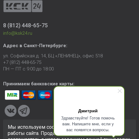
8 (812) 448-65-75
info@ksk24.ru
Адрес в
Санкт-Петербурге
:
ул. Софийская д. 14, БЦ «ЛЕНИНЕЦ», офис 518
+7 (812) 448-65-75
ПН — ПТ с 9:00 до 18:00
Принимаем банковские карты:
Дмитрий
Здравствуйте! Готов помочь
вам. Напишите мне, если у
Мы используем cookie-файлы для улучшения
вас появятся вопросы.
© 2005-2026 ООО «КСК». Сайт
https://ksk24.ru
создан
работы сайта. Продолжая использовать сайт, вы
исключительно в информационных целях и любая информация