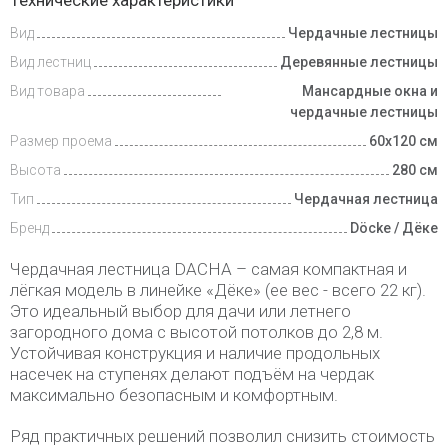
Технические характеристики
и оплата
Вид
Чердачные лестницы
Вид лестниц
Деревянные лестницы
Вид товара
Мансардные окна и
чердачные лестницы
Размер проема
60х120 см
Высота
280 см
Тип
Чердачная лестница
Бренд
Döcke / Дёке
Чердачная лестница DACHA – самая компактная и
лёгкая модель в линейке «Дёке» (ее вес - всего 22 кг).
Это идеальный выбор для дачи или летнего
загородного дома с высотой потолков до 2,8 м.
Устойчивая конструкция и наличие продольных
насечек на ступенях делают подъём на чердак
максимально безопасным и комфортным.
Ряд практичных решений позволил снизить стоимость