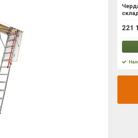
Черд
склад
221 
Нал