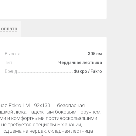
 оплата
Высота
305 см
Тип
Чердачная лестница
Бренд
Факро / Fakro
ная Fakro LML 92х130 – безопасная
рышкой люка, надежным боковым поручнем,
ами и комфортными противоскользящими
не требуется специальных знаний,
подъема на чердак, складная лестница