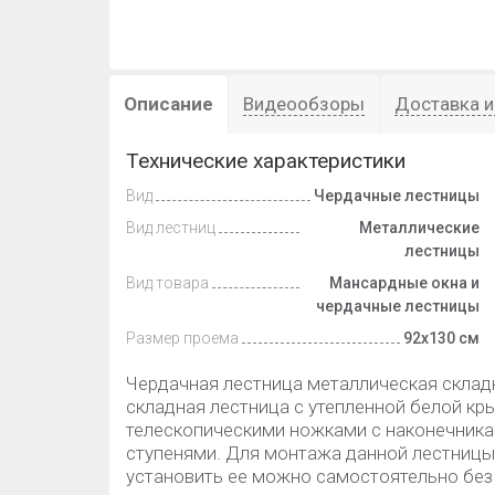
Описание
Видеообзоры
Доставка и
Технические характеристики
Вид
Чердачные лестницы
Вид лестниц
Металлические
лестницы
Вид товара
Мансардные окна и
чердачные лестницы
Размер проема
92х130 см
Чердачная лестница металлическая склад
складная лестница с утепленной белой к
телескопическими ножками с наконечник
ступенями. Для монтажа данной лестницы 
установить ее можно самостоятельно без 