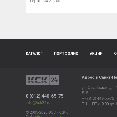
Гарантия 3 года
КАТАЛОГ
ПОРТФОЛИО
АКЦИИ
О
Адрес в
Санкт-Пе
ул. Софийская д. 
518
8 (812) 448-65-75
+7 (812) 448-65-75
info@ksk24.ru
ПН — ПТ с 9:00 до 1
© 2005-2026 ООО «КСК».
Сайт
https://ksk24.ru