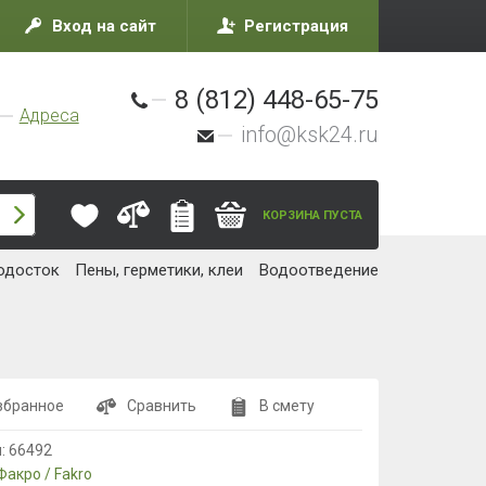
Вход на сайт
Регистрация
8 (812) 448-65-75
Адреса
info@ksk24.ru
КОРЗИНА ПУСТА
одосток
Пены, герметики, клеи
Водоотведение
збранное
Сравнить
В смету
л:
66492
Факро / Fakro