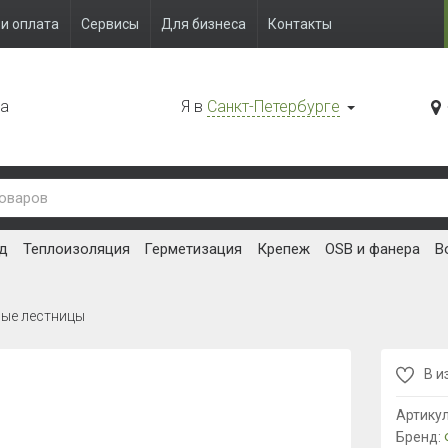
и оплата
Сервисы
Для бизнеса
Контакты
да
Я в
Санкт-Петербурге
д
Теплоизоляция
Герметизация
Крепеж
OSB и фанера
В
ные лестницы
В и
Артику
Бренд: