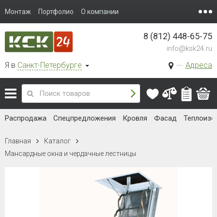
Монтаж
Портфолио
О компании
8 (812) 448-65-75
info@ksk24.ru
Я в
Санкт-Петербурге
Адреса
Распродажа
Спецпредложения
Кровля
Фасад
Теплоизо
Главная
Каталог
Мансардные окна и чердачные лестницы