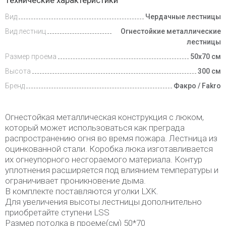
Технические характеристики
и оплата
Вид
Чердачные лестницы
Вид лестниц
Огнестойкие металлические
лестницы
Размер проема
50х70 см
Высота
300 см
Бренд
Факро / Fakro
Огнестойкая металлическая конструкция с люком,
который может использоваться как преграда
распространению огня во время пожара. Лестница из
оцинкованной стали. Коробка люка изготавливается
их огнеупорного несгораемого материала. Контур
уплотнения расширяется под влиянием температуры и
ограничивает проникновение дыма.
В комплекте поставляются уголки LXK.
Для увеличения высоты лестницы дополнительно
приобретайте ступени LSS
Размер потолка в проеме(см) 50*70