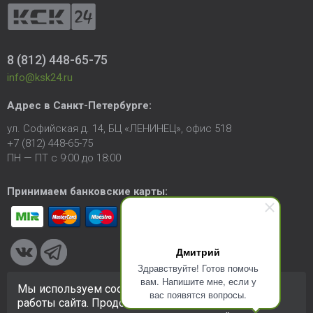
8 (812) 448-65-75
info@ksk24.ru
Адрес в
Санкт-Петербурге
:
ул. Софийская д. 14, БЦ «ЛЕНИНЕЦ», офис 518
+7 (812) 448-65-75
ПН — ПТ с 9:00 до 18:00
Принимаем банковские карты:
Дмитрий
Здравствуйте! Готов помочь
вам. Напишите мне, если у
Мы используем cookie-файлы для улучшения
вас появятся вопросы.
© 2005-2026 ООО «КСК». Сайт
https://ksk24.ru
создан
работы сайта. Продолжая использовать сайт, вы
исключительно в информационных целях и любая информация